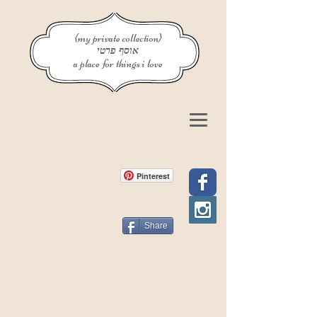
{my private collection}
אוסף פרטי
a place for things i love
Pinterest
Share
פוסט