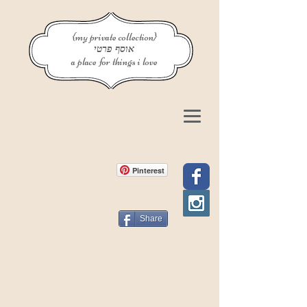
{my private collection}
אוסף פרטי
a place for things i love
Pinterest
Share
פוסט