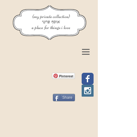
{my private collection}
אוסף פרטי
a place for things i love
Pinterest
Share
פוסט