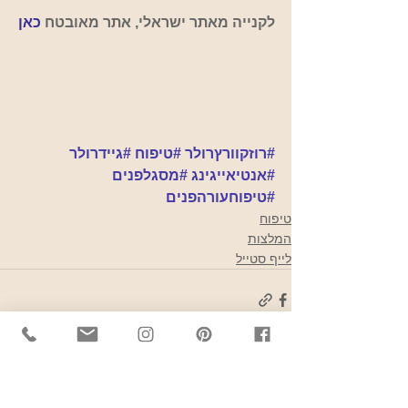
לקנייה מאתר ישראלי, אתר מאובטח 
כאן
#רוזקוורץרולר
#טיפוח
#גיידרולר
#אנטיאייגינג
#מסגלפנים
#טיפוחעורהפנים
טיפוח
המלצות
לייף סטייל
הצג הכול
פוסטים אחרונים