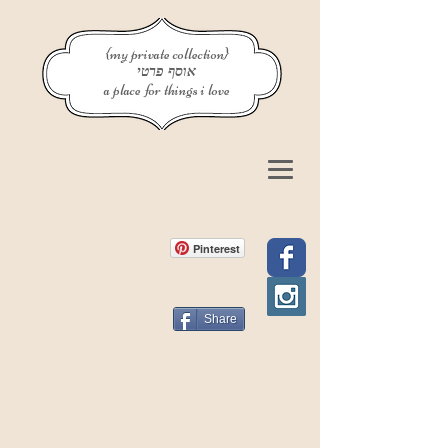
{my private collection}
אוסף פרטי
a place for things i love
Pinterest
Share
פוסט