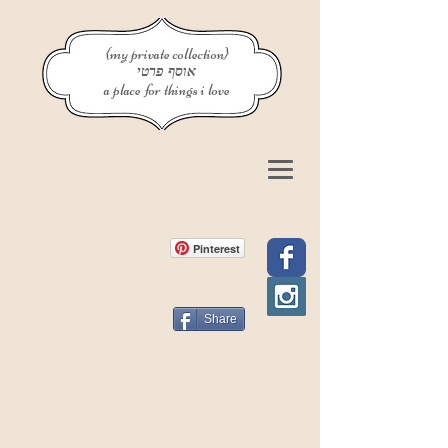
{my private collection}
אוסף פרטי
a place for things i love
Pinterest
Share
פוסט