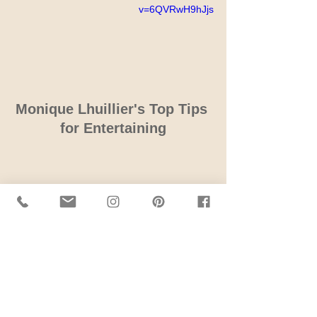
v=6QVRwH9hJjs
Monique Lhuillier's Top Tips 
for Entertaining
מוצרים נבחרים
כאן
"אופנה היא לא משהו שקיים בשמלות 
בלבד, אופנה היא בשמים, ברחוב, 
אופנה קשורה לרעיונות, לאופן שבו אנו 
חיים, ומה שקורה" קוקו שנל