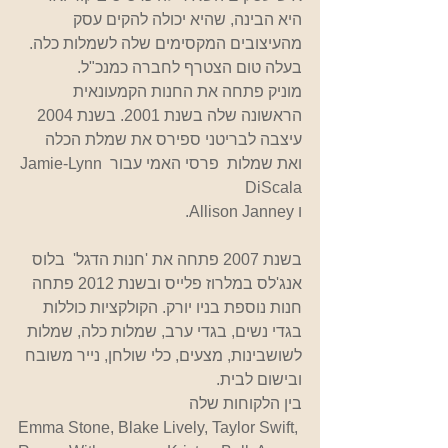
היא הבינה, שהיא יכולה להקים עסק 
מהעיצובים המקסימים שלה לשמלות כלה. 
בעלה טום הצטרף לחברה כמנכ"ל. 
מוניק פתחה את החנות הקמעונאית 
הראשונה שלה בשנת 2001. בשנת 2004  
עיצבה לבריטני ספירס את שמלת הכלה 
ואת שמלות  פרסי האמי עבור Jamie-Lynn 
DiScala
ו Allison Janney. 
בשנת 2007 פתחה את 'חנות הדגל'  בלוס 
אנג'לס במלרוז פלייס ובשנת 2012 פתחה 
חנות נוספת בניו יורק. הקולקציות כוללות 
בגדי נשים, בגדי ערב, שמלות כלה, שמלות 
לשושבינות, מצעים, כלי שולחן, נייר משובח 
ובישום לבית. 
בין הלקוחות שלה
Emma Stone, Blake Lively, Taylor Swift, 