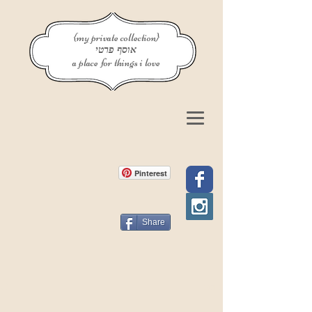
{my private collection}
אוסף פרטי
a place for things i love
Pinterest
Share
פוסט