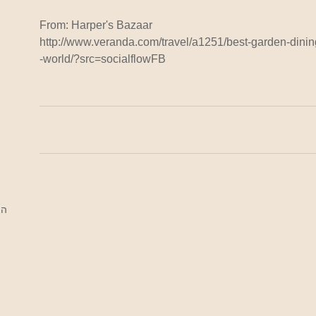
From: Harper's Bazaar
http://www.veranda.com/travel/a1251/best-garden-dining
-world/?src=socialflowFB
הצ