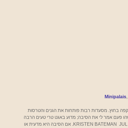
Minipalais
,
 קפה בחוץ. מסעדות רבות פותחות את הגנים והטרסות 
הו פעם אמר לי את הסיבה; מדוע באגט טרי טעים הרבה 
יותר  בפריז מאשר בניו יורק; פשוט בשל האוויר" KRISTEN BATEMAN  JUL 2015. אם הסיבה היא מדעית או 