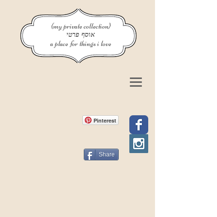
{my private collection}
אוסף פרטי
a place for things i love
Pinterest
Share
פוסט