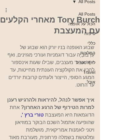
All Posts
All Posts
Tory Burch מאחרי הקלעים
הכול על אופנה
עם המעצבת
טיפוח
כללי
שבוע האופנה בניו יורק הוא שבוע של 
המלצות
עִרְבּוּבְיָה עבור דוגמניות ועורכי מגזינים, ואף 
יותר עבור מעצבים, שבילו שעות אינספור 
לייף סטייל
להכין את הקולקציה העונתית מחייטות, עד 
Travel
המגע הסופי, הייצור ולעתים קרובות יורדים 
אוכל
עד החוט. 
איך אפשר לנהל, להיראות ולהרגיש רענן 
למרות הטירוף של הרגע האחרון?
 אחת 
הדוגמאות היא המעצבת
טורי ברץ ',
שהופיעה אתמול השכם הבוקר במוזיאון 
ויטני לאמנות אמריקאית, מושלמת 
ומלוטשת בשמלה פרחונית, מעורבת מאוד 