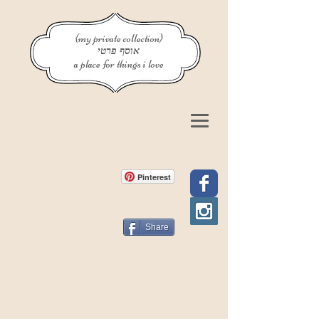
{my private collection}
אוסף פרטי
a place for things i love
Pinterest
Share
פוסט