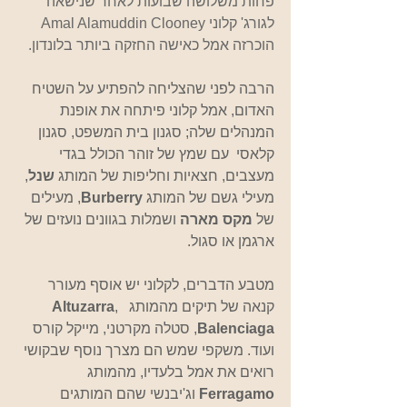
פחות משלושה שבועות לאחר שנישאה 
לגורג' קלוני Amal Alamuddin Clooney 
הוכרזה אמל כאישה החזקה ביותר בלונדון.
הרבה לפני שהצליחה להפתיע על השטיח 
האדום, אמל קלוני פיתחה את אופנת 
המנהלים שלה; סגנון בית המשפט, סגנון 
קלאסי  עם שמץ של זוהר הכולל בגדי 
מעצבים, חצאיות וחליפות של המותג 
שנל
, 
מעילי גשם של המותג 
Burberry
, מעילים 
של 
מקס מארה
 ושמלות בגוונים נועזים של 
ארגמן או סגול.
מטבע הדברים, לקלוני יש אוסף מעורר 
קנאה של תיקים מהמותג  
, 
Altuzarra
Balenciaga
, סטלה מקרטני, מייקל קורס 
ועוד. משקפי שמש הם מצרך נוסף שבקושי 
רואים את אמל בלעדיו, מהמותג 
Ferragamo 
וג'יבנשי שהם המותגים 