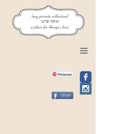
{my private collection}
אוסף פרטי
a place for things i love
Pinterest
Share
פוסט