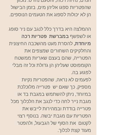
המים, נהיות רכות, והטעם נהרס. מכוון 
שהפטריות ספגו אליהן מים, בזמן הבישול 
הן לא יכולות לספוג את הטעמים הנוספים.
ההמלצה היא בדרך כלל לנגב עם ניר סופג 
או לשפשף 
במברשת  פטריות רכה 
מיוחדת,
 להסרת מעט מהשכבה החיצונית 
והחלקיקים השחורים שמצפים את 
הפטרייה, שהם בעצם שאריות ממשטח 
הקומפוסט שעליהן הן גדולת וכל זה מבלי 
לפגוע בה. 
לפעמים לא נראה, שהפטריות נקיות 
מספיק, כך שאם יש  פטרייה מלוכלכת 
במיוחד, ניתן להשתמש במגבת בד או 
מגבת נייר לחה כדי לנגב את הלכלוך מכל 
פטרייה בודדת ובמהירות לייבש את 
הפטריות עם מגבת יבשה. בנוסף רצוי  
לקטום  את הסוף של הגבעול, ולהפטר 
מעוד קצת לכלוך. 