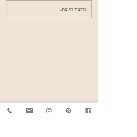
כאשר האוויר קר החורף
כתיבת תגובה...
פועל נגדנו