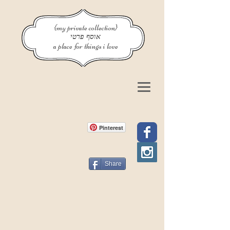
{my private collection}
אוסף פרטי
a place for things i love
Pinterest
Share
פוסט