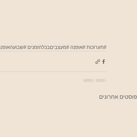
#תערוכות
#אופנה
#מעצביםבכלהזמנים
#שבועהאופנה
פוסטים אחרונים