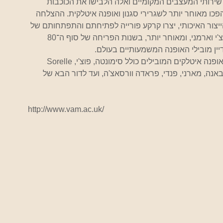
 שירותי המעצבים המקומיים ואלה הלבישו את הכוכבות 
כו מאוחר יותר לשגרירי סגנון ואופנה איטלקית. ההצלחה 
צור האיכותי, יצרו קרקע פורייה לפתיחתם והתפתחותם של 
בתי הדגל המזוהים עם אופנת המדינה עד היום, כמו פוצ'י וארמני, ומאוחר יותר, בשנות הפריחה של סוף ה־80 
בתערוכה מוצגים כ -100 הרכבים ואבזרים על ידי בתי אופנה איטלקים המובילים כולל סימונטה, פוצ'י, Sorelle 
ה וגבאנה, מארני, פנדי, פראדה וורסאצ'ה, ועד לדור הבא של 
http://www.vam.ac.uk/