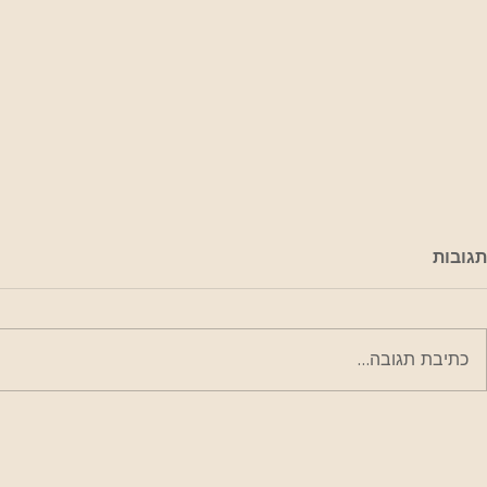
תגובות
כתיבת תגובה...
המעצב שדחף את הנעליים
כאשר האוויר
למעלה Roger Vivier
נגדנו