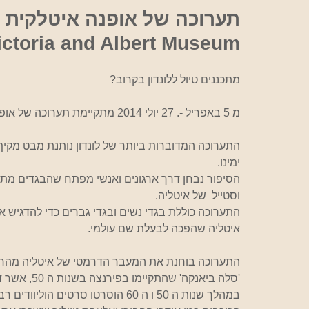
אוכל
Victoria and Albert Museum בלונד
מתכננים טיול ללונדון בקרוב?
מ 5 באפריל -. 27 יולי 2014 מתקיימת תערוכה של אופנה איטלקית משנת 1945-2014 במוזיאון
התערוכה המדוברות ביותר של לונדון נותנת מבט מקיף
ימינו.
הסיפור נבחן דרך ארגונים ואנשי מפתח שהבגדים מתוצר
וסטייל  של איטליה.
התערוכה כוללת בגדי נשים ובגדי גברים כדי להדגיש א
איטליה שהפכה לבעלת שם עולמי.
התערוכה בוחנת את המעבר הדרמטי של איטליה מהריס
'סלה ביאנקה' שהתקיימו בפירנצה בשנות ה 50, אשר דחף את האופנה האיטלקית אל הבמה העולמית. 
במהלך שנות ה 50 ו ה 60 הוסרטו סרט