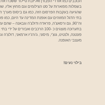
הכוכבים כמו אודרי הפבורן ואליזבת טיילור ששכרו את
בשמלות מפוארות על סט הצילומים וגם מחוץ אליו, שהפ
שהגיעה בעקבות הפרסום הזה, כמו גם ביסוס מערך היי
וה־90, גם ורסאצ'ה, פראדה ודולצ'ה וגבאנה – שהם עדיין מובילי האופנה המשמעותיים בעולם.
פונטנה, ולנטינו, גוצ'י, מיסוני, ג'ורג'יו ארמאני, דולצ'
מעצבי האופנה. 
בילוי נעים!