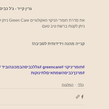
 גרין קייר - ג'ל כביסה אקולוגי מרוכז 3 ליטר   
את סדרת חומרי הניקוי האקולוגיים Green Care ניתן להשיג    
ניתן לקנות ברשת טיב טעם 
קנייה מהנה וידידותית לסביבה!
#חומריניקוי
#greencare
#גללכביסהבמכונהוביד
#
#מרכךכביסהשמתאיםלתינוקות
כללי
המלצות