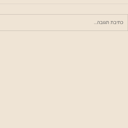
כתיבת תגובה...
כאשר האוויר קר החורף פועל
לחגוג את יו
נגדנו
הבינלאומי במ