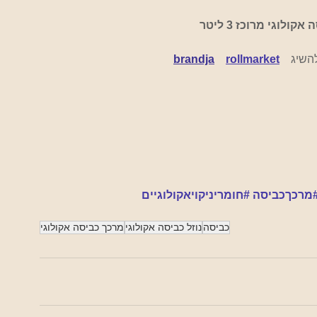
brandja
rollmarket
מרכךכביסה
#חומריניקויאקולוגיים
כביסה
נוזל כביסה אקולוגי
מרכך כביסה אקולוגי