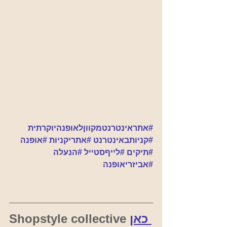
#אתראינטרנטמקווןלאופנהיוקרתית
#קניותבאינטרנט
#אתריקניות
#אופנה
#תיקים
#לייףסטייל
#הנעלה
#אביזריאופנה
כאן 
Shopstyle collective 