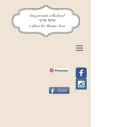
{my private collection}
אוסף פרטי
a place for things i love
Pinterest
Share
פוסט