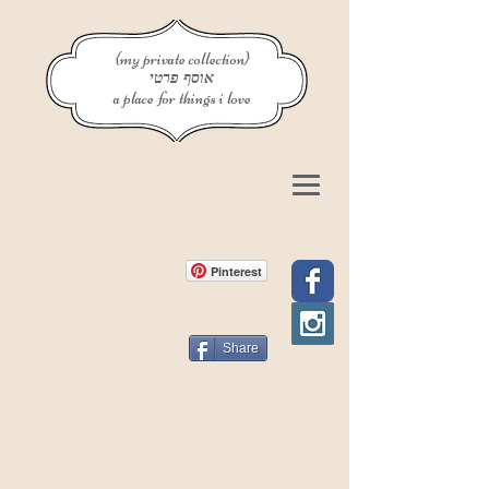
{my private collection}
אוסף פרטי
a place for things i love
Pinterest
Share
פוסט