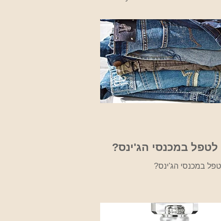
Accessory Dots אופנת הוליווד, מדבקה
בצורת נקודה, 3m דבק דו צדדי 0.75 אינץ'
, גודל מושלם כדי לאבטח...
לטפל במכנסי הג'ינס?
טפל במכנסי הג'ינס?