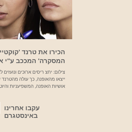
הכירו את טרנד 'קוקטי
המסקרה' המככב ע"י א
אופנה ב - TikTok
צילום: יחצ ריסים ארוכים ונועזים ל
ייצאו מהאופנה, כך עולה מהטרנד
אושיות האופנה, המשפיעניות והיוטי
בהמוניהן וגורם להן...
עקבו אחרינו
באינסטגרם