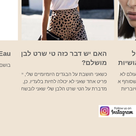
יל
האם יש דבר כזה טי שרט לבן
'Eau
ושיות
מושלם?
בושם שנל u
עולם לא
כשאני חושבת על הבגדים היומיומיים שלי, יש
 שסוחף את
פריט אחד שאני לא יכולה לחיות בלעדיו. כן, אני
ובריות
מדברת על הטי שרט הלבן שלי שאני לובשת
עם ז'קט או...