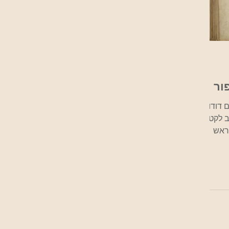
ור
תנה תוקף " (שרים דודו
ב לקטע
ראש