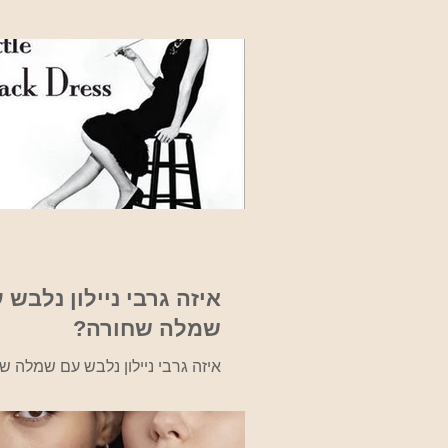
שגרת החיים במחנה לצד הפחד, הז
והאימה מפני הנאצים. א
בגטאות, ציורים שבעצם מצליחים 
סיפורם של אותם ילדים ומראות הזו
ובמחנות. בבית טרזין אשר בקיב
איחוד, מוצגים מאות ציורים של יל
בגטו זה בתקופה זו, כמו כן, מוצגים 
נוס
שנה אנחנו כאן כדי לזכור את הכל 
נשכח! מקור http://fcit.coedu.usf.edu/Ho
איזה גרבי ניילון נלבש 
שמלה שחורה?
איזה גרבי ניילון נלבש עם שמלה ש