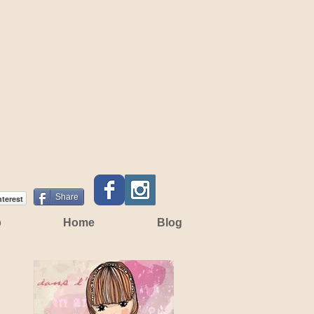
Share
nterest
p
Home
Blog