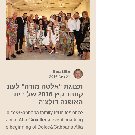
ilana biller
21 ביולי 2016
תצוגת “אלטה מודה" לעונת
קוטור קיץ 2016 של בית
האופנה דולצ'ה
וגבאנה-אורחת הכבוד סופיה
Dolce&Gabbana family reunites once
לורן
again at Alta Gioielleria event, marking
the beginning of Dolce&Gabbana Alta
Moda. Photo...