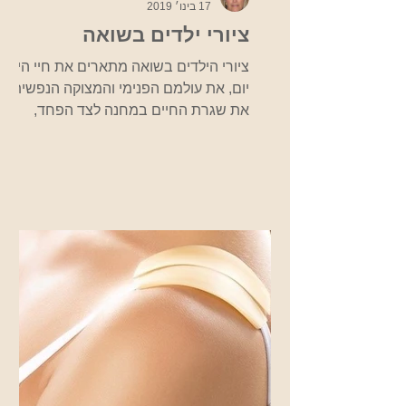
17 בינו׳ 2019
ציורי ילדים בשואה
ציורי הילדים בשואה מתארים את חיי היום
יום, את עולמם הפנימי והמצוקה הנפשית,
את שגרת החיים במחנה לצד הפחד,
הזעזוע והאימה מפני הנאצים. אלפי ציורי
ילדים נמצאו בגטאות, ציורים שבעצם
מצליחים להנציח את סיפורם של אותם
ילדים ומראות הזוועה בגטו ובמחנות. בבית
טרזין אשר בקיבוץ גבעת חיים איחוד,
מוצגים מאות ציורים של ילדים ששהו בגטו
זה בתקופה זו, כמו כן, מוצגים ציורים
נוספים במוזיאון היהודי שבפראג. שנה
אחר שנה אנחנו כאן כדי לזכור את הכל
לעולם לא נשכח! מקור
http://fcit.coedu.usf.edu/Ho